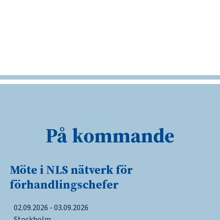
På kommande
Möte i NLS nätverk för
förhandlingschefer
02.09.2026 - 03.09.2026
Stockholm