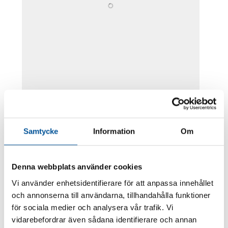
• NLS utredningsnätverk
• NLS nätverk för förhandlingschefer
Samtycke
Information
Om
• NLS arbetsmiljönätverk
• NLS internationella nätverk
Denna webbplats använder cookies
Vi använder enhetsidentifierare för att anpassa innehållet
Nätverkens uppgift är att behandla frågor
och annonserna till användarna, tillhandahålla funktioner
relaterade till det området nätverket är
för sociala medier och analysera vår trafik. Vi
vidarebefordrar även sådana identifierare och annan
grundat för.
Nätverken ska själv definiera och