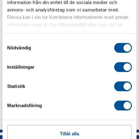
information från din enhet till de sociala medier och
planera sin verksamhet så att de på bästa
annons- och analysföretag som vi samarbetar med.
möjliga sätt garanterar informations- och
Dessa kan i sin tur kombinera informationen med annan
erafenhetsutbyte.
Medlemmarna i nätverken
information som du har tillhandahållit eller som de har
samlat in när du har använt deras tjänster.
är anställda sakkunniga inom
Samtyckesval
organisationerna.
Nödvändig
Inställningar
Statistik
Marknadsföring
Tillåt alla