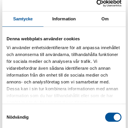
relevanta för alla medlemsorganisationer.
Seminarierna ska ge NLS
Samtycke
Information
Om
medlemsorganisationer relevant kunskap som
de kan nyttja i sitt eget utvecklings- och
Denna webbplats använder cookies
påverkansarbete.
Vi använder enhetsidentifierare för att anpassa innehållet
Innehåll/tema bestäms utgående från NLS
och annonserna till användarna, tillhandahålla funktioner
för sociala medier och analysera vår trafik. Vi
verksamhetsplan eller ett annat
vidarebefordrar även sådana identifierare och annan
sektorövergripande tema.
information från din enhet till de sociala medier och
annons- och analysföretag som vi samarbetar med.
Förbundsseminarium
Dessa kan i sin tur kombinera informationen med annan
information som du har tillhandahållit eller som de har
NLS ordnar ett förbundsseminarium jämna år.
samlat in när du har använt deras tjänster.
Målgruppen är organisationernas ordförande
Samtyckesval
och högsta tjänstemän samt vid behov
Nödvändig
sakkunniga inom organisationerna i de frågor