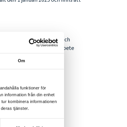
t den 1 januari 2025 och finns att
ttningar för informations- och
sutbyte, dialog och samarbete
t som den enskilda
Om
andahålla funktioner för
n information från din enhet
 tur kombinera informationen
deras tjänster.