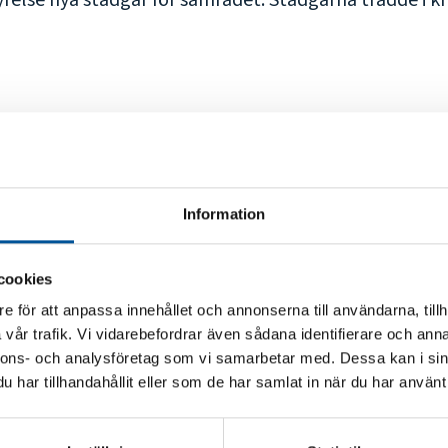
lse nya stadgar för samrådet. Stadgarna trädde i kraf
NLS' uppgift är att aktivt verka för att skapa förutsä
ganisationerna. Genom informations- och erfarenhet
ningsfrågor, professions- och villkorsfrågor, samtidig
Information
tnyttja erfarenhetsutbytet i sin egen verksamhet.
ategi
.
cookies
e för att anpassa innehållet och annonserna till användarna, tillh
vår trafik. Vi vidarebefordrar även sådana identifierare och anna
nnons- och analysföretag som vi samarbetar med. Dessa kan i sin
har tillhandahållit eller som de har samlat in när du har använt 