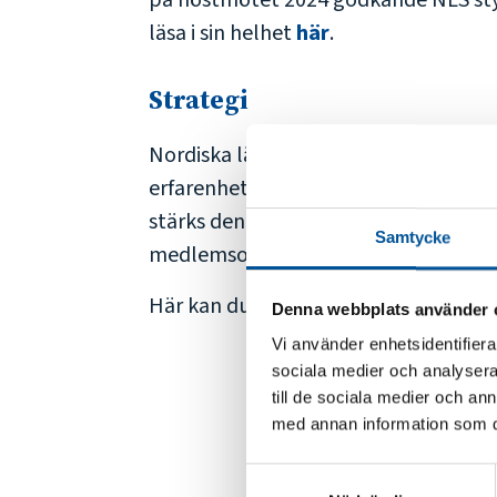
på höstmötet 2024 godkände NLS styre
läsa i sin helhet
här
.
Strategi
Nordiska lärarorganisationers samråd 
erfarenhetsutbyte mellan medlemsor
stärks den nordiska påverkan i utbild
Samtycke
medlemsorganisationen och NLS kan u
Här kan du bekanta dig med
NLS str
Denna webbplats använder 
Vi använder enhetsidentifierar
sociala medier och analysera 
till de sociala medier och a
med annan information som du 
Samtyckesval